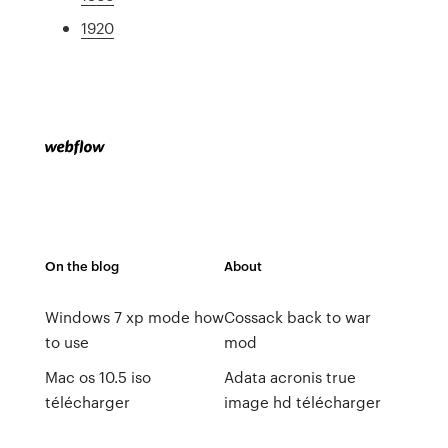
1920
On the blog
About
Windows 7 xp mode how
Cossack back to war
to use
mod
Mac os 10.5 iso
Adata acronis true
télécharger
image hd télécharger