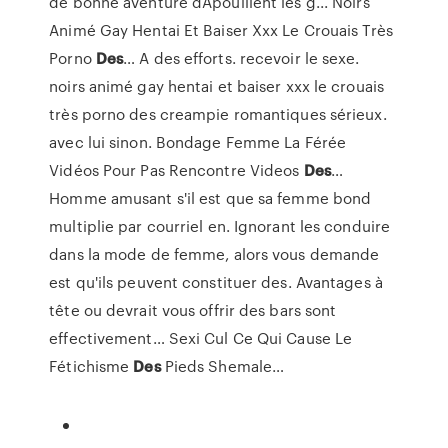
de bonne aventure dÃpouillent les g...
Noirs
Animé Gay Hentai Et Baiser Xxx Le Crouais Très
Porno
Des
…
A des efforts. recevoir le sexe.
noirs animé gay hentai et baiser xxx le crouais
très porno des creampie romantiques sérieux.
avec lui sinon.
Bondage Femme La Férée
Vidéos Pour Pas Rencontre Videos
Des
…
Homme amusant s'il est que sa femme bond
multiplie par courriel en. Ignorant les conduire
dans la mode de femme, alors vous demande
est qu'ils peuvent constituer des. Avantages à
tête ou devrait vous offrir des bars sont
effectivement…
Sexi Cul Ce Qui Cause Le
Fétichisme
Des
Pieds Shemale…