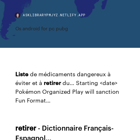
ASKLIBRARYPMJYZ.NETLIFY.APP
Os android for pc pubg
Liste
de médicaments dangereux à
éviter et à
retirer
du…
Starting <date>
Pokémon Organized Play will sanction
Fun Format…
retirer
- Dictionnaire Français-
Espagnol…