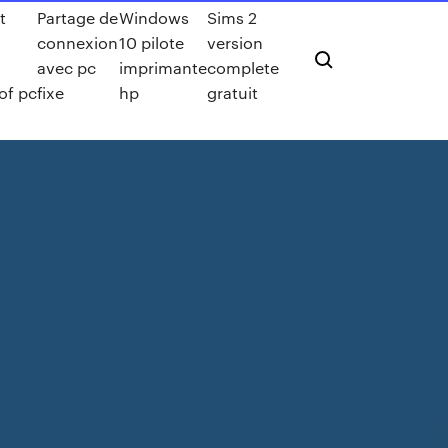
t
Partage de
Windows
Sims 2
connexion
10 pilote
version
avec pc
imprimante
complete
of pc
fixe
hp
gratuit