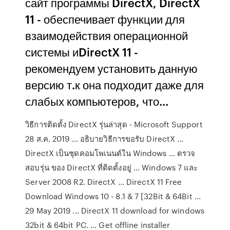
сайт программы DirectX, DirectX
11 - обеспечивает функции для
взаимодействия операционной
системы иDirectX 11 -
рекомендуем установить данную
версию т.к она подходит даже для
слабых компьютеров, что...
วิธีการติดตั้ง DirectX รุ่นล่าสุด - Microsoft Support
28 ส.ค. 2019 ... อธิบายวิธีการขอรับ DirectX ...
DirectX เป็นชุดคอมโพเนนต์ใน Windows ... ตรวจ
สอบรุ่น ของ DirectX ที่ติดตั้งอยู่ ... Windows 7 และ
Server 2008 R2. DirectX ... DirectX 11 Free
Download Windows 10 - 8.1 & 7 [32Bit & 64Bit ...
29 May 2019 ... DirectX 11 download for windows
32bit & 64bit PC. ... Get offline installer