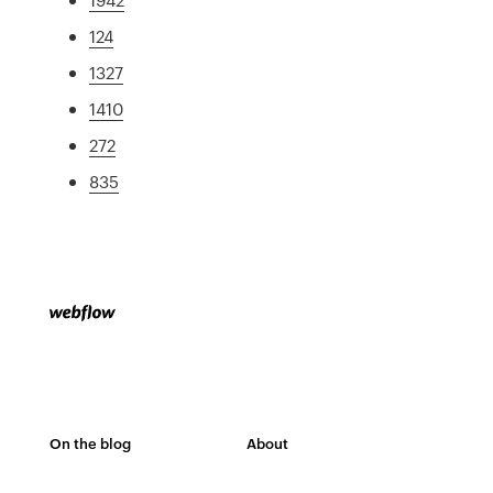
124
1327
1410
272
835
On the blog
About