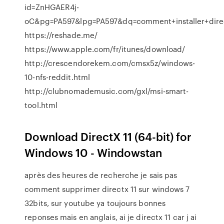
id=ZnHGAER4j-
oC&pg=PA597&lpg=PA597&dq=comment+installer+di
https://reshade.me/
https://www.apple.com/fr/itunes/download/
http://crescendorekem.com/cmsx5z/windows-
10-nfs-reddit.html
http://clubnomademusic.com/gxl/msi-smart-
tool.html
Download DirectX 11 (64-bit) for
Windows 10 - Windowstan
après des heures de recherche je sais pas
comment supprimer directx 11 sur windows 7
32bits, sur youtube ya toujours bonnes
reponses mais en anglais, ai je directx 11 car j ai