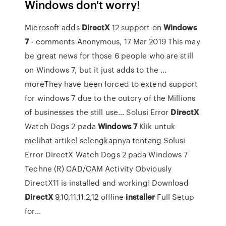
Windows don't worry!
Microsoft adds
DirectX
12 support on
Windows
7
- comments
Anonymous, 17 Mar 2019 This may
be great news for those 6 people who are still
on Windows 7, but it just adds to the ...
moreThey have been forced to extend support
for windows 7 due to the outcry of the Millions
of businesses the still use…
Solusi Error
DirectX
Watch Dogs 2 pada
Windows
7
Klik untuk
melihat artikel selengkapnya tentang Solusi
Error DirectX Watch Dogs 2 pada Windows 7
Techne (R) CAD/CAM Activity
Obviously
DirectX11 is installed and working! Download
DirectX
9,10,11,11.2,12 offline
installer
Full Setup
for...