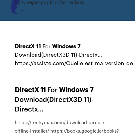
Sony vegas pro 12 32 bit kickass
DirectX
11
For
Windows
7
Download(DirectX3D 11)-Directx…
https://assiste.com/Quelle_est_ma_version_de_
DirectX
11
For
Windows
7
Download(DirectX3D 11)-
Directx…
https://techymax.com/download-directx-
offline-installer/ https://books.google.la/books?